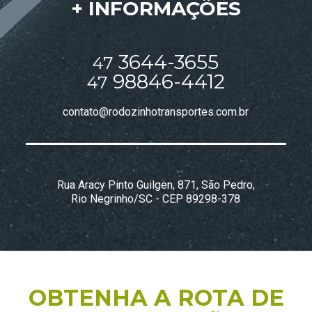
+
INFORMAÇÕES
3644-3655
47
98846-4412
47
contato@rodozinhotransportes.com.br
Rua Aracy Pinto Guilgen, 871, São Pedro,
Rio Negrinho/SC - CEP 89298-378
OBTENHA A ROTA DE